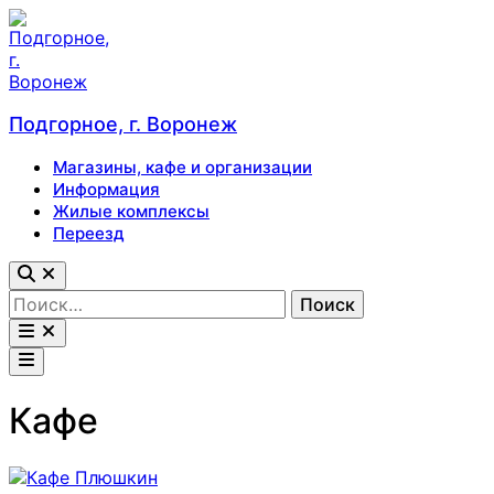
Перейти
к
содержимому
Подгорное, г. Воронеж
Магазины, кафе и организации
Информация
Жилые комплексы
Переезд
Открыть
поиск
Найти:
Открыть
меню
Главное
меню
Кафе