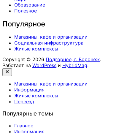
Образование
Полезное
Популярное
Магазины, кафе и организации
Социальная инфраструктура
Жилые комплексы
Copyright © 2026
Подгорное, г. Воронеж
.
Работает на
WordPress
и
HybridMag
.
Закрыть
Магазины, кафе и организации
Информация
Жилые комплексы
Переезд
Популярные темы
Главное
Информация