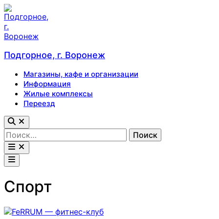
Перейти
к
содержимому
Подгорное, г. Воронеж
Магазины, кафе и организации
Информация
Жилые комплексы
Переезд
Открыть
поиск
Найти:
Открыть
меню
Главное
меню
Спорт